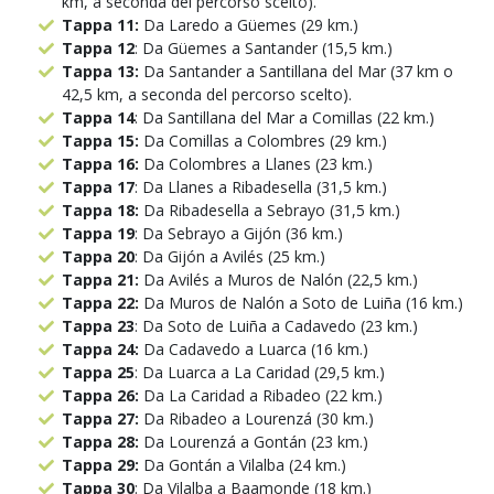
km, a seconda del percorso scelto).
Tappa 11:
Da Laredo a Güemes (29 km.)
Tappa 12
: Da Güemes a Santander (15,5 km.)
Tappa 13:
Da Santander a Santillana del Mar (37 km o
42,5 km, a seconda del percorso scelto).
Tappa 14
: Da Santillana del Mar a Comillas (22 km.)
Tappa 15:
Da Comillas a Colombres (29 km.)
Tappa 16:
Da Colombres a Llanes (23 km.)
Tappa 17
: Da Llanes a Ribadesella (31,5 km.)
Tappa 18:
Da Ribadesella a Sebrayo (31,5 km.)
Tappa 19
: Da Sebrayo a Gijón (36 km.)
Tappa 20
: Da Gijón a Avilés (25 km.)
Tappa 21:
Da Avilés a Muros de Nalón (22,5 km.)
Tappa 22:
Da Muros de Nalón a Soto de Luiña (16 km.)
Tappa 23
: Da Soto de Luiña a Cadavedo (23 km.)
Tappa 24:
Da Cadavedo a Luarca (16 km.)
Tappa 25
: Da Luarca a La Caridad (29,5 km.)
Tappa 26:
Da La Caridad a Ribadeo (22 km.)
Tappa 27:
Da Ribadeo a Lourenzá (30 km.)
Tappa 28:
Da Lourenzá a Gontán (23 km.)
Tappa 29:
Da Gontán a Vilalba (24 km.)
Tappa 30
: Da Vilalba a Baamonde (18 km.)