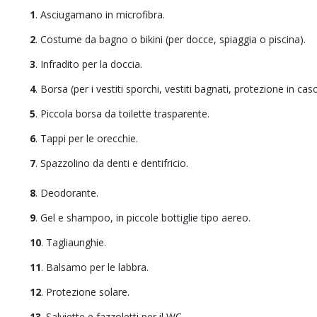
1
. Asciugamano in microfibra.
2
. Costume da bagno o bikini (per docce, spiaggia o piscina).
3
. Infradito per la doccia.
4
. Borsa (per i vestiti sporchi, vestiti bagnati, protezione in caso
5
. Piccola borsa da toilette trasparente.
6
. Tappi per le orecchie.
7
. Spazzolino da denti e dentifricio.
8
. Deodorante.
9
. Gel e shampoo, in piccole bottiglie tipo aereo.
10
. Tagliaunghie.
11
. Balsamo per le labbra.
12
. Protezione solare.
13
. Salviette e fazzoletti per il WC.