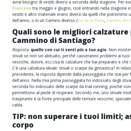
avrai bisogno di vestiti diversi a seconda della stagione. Per e
francese
tra maggio e giugno, cioè entrando nella stagione est
vestiti e altro materiale erano diversi da quelli che potremmo u
dell'anno, o in un Camino diverso (
Via de la Plata
,
Camino del 
Quali sono le migliori calzature 
Cammino di Santiago?
Risposta:
quello con cui ti senti più a tuo agio
. Non insister
stivali se non sei abituato, perché causeranno problemi ai tuoi
vesciche, dolore, ecc.Usa le calzature che hai preparato e ch
C'è una calzatura ideale: stivali o scarpe da ginnastica? In rela
precedente, la risposta dipende dalla passeggiata che stai per 
dell'anno. Nella mia prima passeggiata ho indossato degli stivali
seconda ho indossato delle scarpe da trail running, poiché son
permettono al piede di respirare. Secondo me, uno stivale mol
traspirante è la fonte principale delle temute vesciche, specia
calda.
TIP: non superare i tuoi limiti; a
corpo