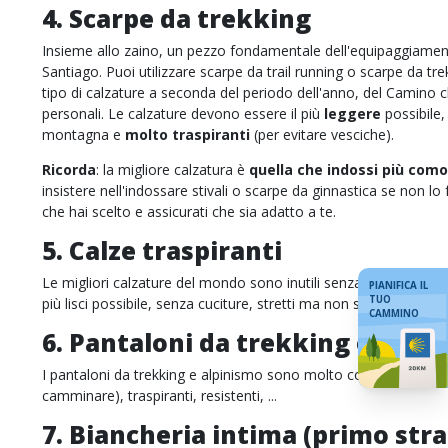
4. Scarpe da trekking
Insieme allo zaino, un pezzo fondamentale dell'equipaggiamen
Santiago. Puoi utilizzare scarpe da trail running o scarpe da tre
tipo di calzature a seconda del periodo dell'anno, del Camino ch
personali. Le calzature devono essere il più
leggere
possibile,
montagna e
molto traspiranti
(per evitare vesciche).
Ricorda
: la migliore calzatura è
quella che indossi più co
insistere nell'indossare stivali o scarpe da ginnastica se non lo f
che hai scelto e assicurati che sia adatto a te.
5. Calze traspiranti
Le migliori calzature del mondo sono inutili senza
buone calz
PIANIFICA IL
TUO
più lisci possibile, senza cuciture, stretti ma non soffocanti. Ant
CAMMINO
6. Pantaloni da trekking o da e
I pantaloni da trekking e alpinismo sono molto comodi (sono p
camminare), traspiranti, resistenti, ...
7. Biancheria intima (primo stra