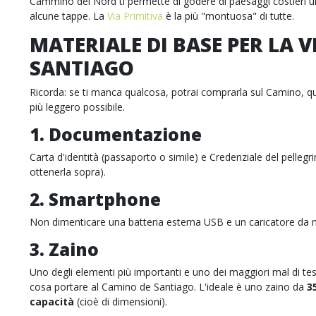
Cammino del Nord ti permette di godere di paesaggi costieri uni
alcune tappe. La
Via Primitiva
è la più "montuosa" di tutte.
MATERIALE DI BASE PER LA V
SANTIAGO
Ricorda: se ti manca qualcosa, potrai comprarla sul Camino, qui
più leggero possibile.
1. Documentazione
Carta d'identità (passaporto o simile) e Credenziale del pellegr
ottenerla sopra).
2. Smartphone
Non dimenticare una batteria esterna USB e un caricatore da 
3. Zaino
Uno degli elementi più importanti e uno dei maggiori mal di te
cosa portare al Camino de Santiago. L'ideale è uno zaino da
35
capacità
(cioè di dimensioni).