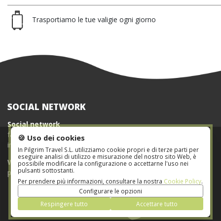
Trasportiamo le tue valigie ogni giorno
SOCIAL NETWORK
Social network
facebook.com/pilgrim.es
🍪 Uso dei cookies
instagram.com/pilgrim.es
In Pilgrim Travel S.L. utilizziamo cookie propri e di terze parti per
eseguire analisi di utilizzo e misurazione del nostro sito Web, è
Website
possibile modificare la configurazione o accettarne l'uso nei
pulsanti sottostanti.
pilgrim.es
Per prendere più informazioni, consultare la nostra
Cookie Policy
.
Configurare le opzioni
Respingere tutto
Accettare tutto